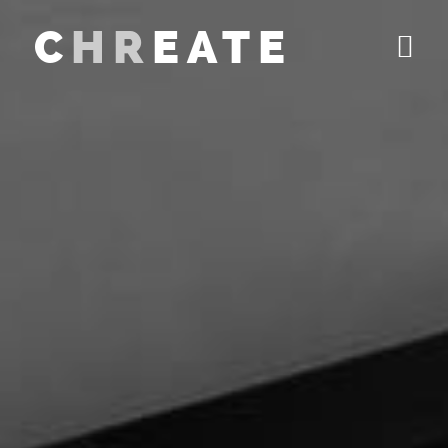
C
HR
EATE