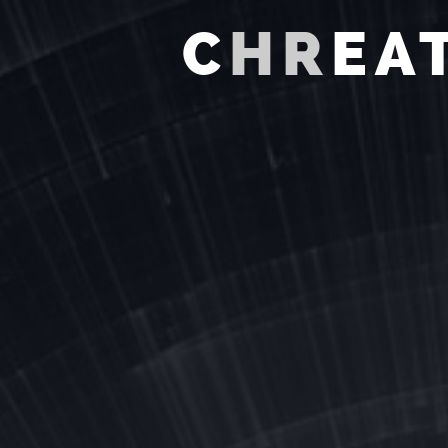
C
HR
EA