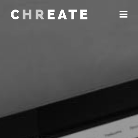
C
HR
EATE